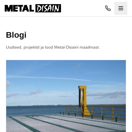
Liigu põhisisu juurde
Blogi
Uudised, projektid ja lood Metal-Disaini maailmast.