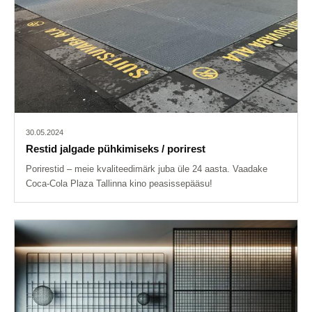
30.05.2024
Restid jalgade pühkimiseks / porirest
Porirestid – meie kvaliteedimärk juba üle 24 aasta. Vaadake
Coca-Cola Plaza Tallinna kino peasissepääsu!