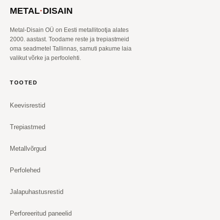
METAL
·
DISAIN
Metal-Disain OÜ on Eesti metallitootja alates
2000. aastast. Toodame reste ja trepiastmeid
oma seadmetel Tallinnas, samuti pakume laia
valikut võrke ja perfoolehti.
TOOTED
Keevisrestid
Trepiastmed
Metallvõrgud
Perfolehed
Jalapuhastusrestid
Perforeeritud paneelid