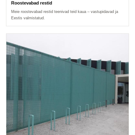
Roostevabad restid
Meie roostevabad restid teenivad teid kaua – vastupidavad ja
Eestis valmistatud.