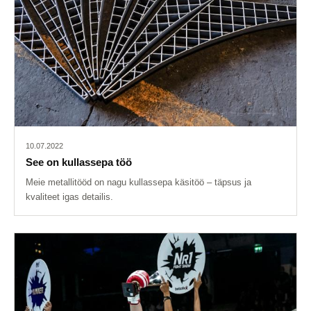
10.07.2022
See on kullassepa töö
Meie metallitööd on nagu kullassepa käsitöö – täpsus ja
kvaliteet igas detailis.